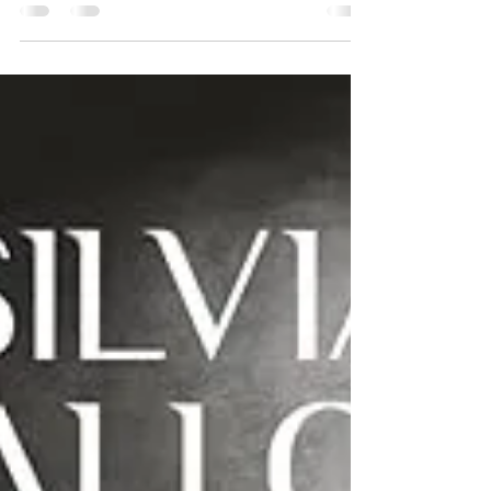
umorismo nero e satira feroce.