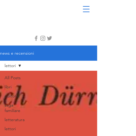
news e recensioni
lettori
All Posts
libri
editoria
saga
familiare
letteratura
lettori