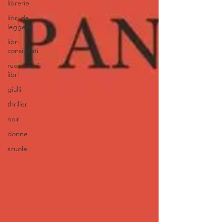
librerie
libri da
leggere
libri
consigliati
recensioni
libri
gialli
thriller
noir
donne
scuole