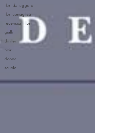
libri da leggere
libri consigliati
recensioni libri
gialli
thriller
noir
donne
scuole