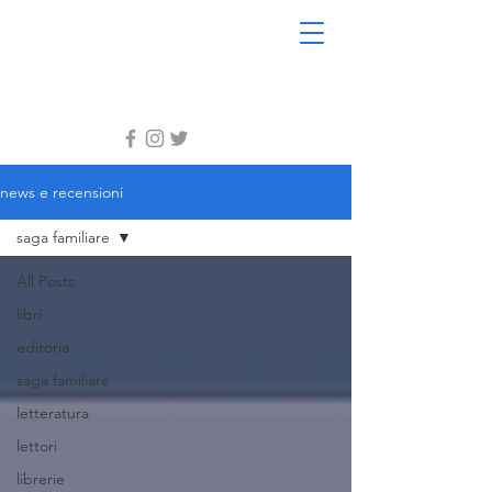
news e recensioni
saga familiare
All Posts
libri
editoria
saga familiare
letteratura
lettori
librerie