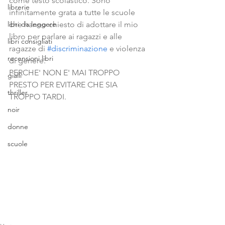
come testo scolastico. Sono 
librerie
infinitamente grata a tutte le scuole 
libri da leggere
che hanno chiesto di adottare il mio 
libro per parlare ai ragazzi e alle 
libri consigliati
ragazze di 
#discriminazione
 e violenza 
recensioni libri
di genere.
PERCHE' NON E' MAI TROPPO 
gialli
PRESTO PER EVITARE CHE SIA 
thriller
TROPPO TARDI.
noir
donne
scuole