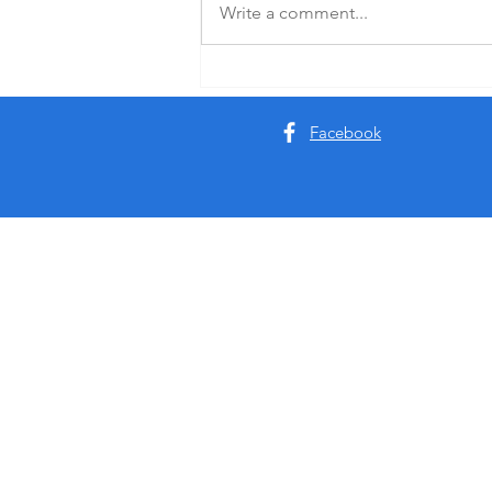
Write a comment...
Favola feroce tra burlesque e
umorismo nero
Facebook