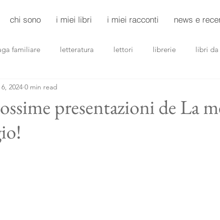
chi sono
i miei libri
i miei racconti
news e rece
aga familiare
letteratura
lettori
librerie
libri d
 6, 2024
0 min read
riller
noir
donne
scuole
rossime presentazioni de La m
gio!