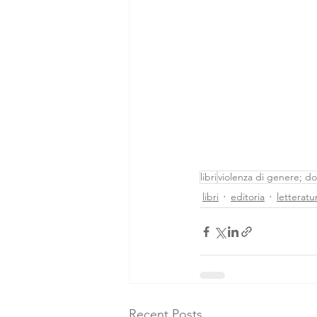
libri
violenza di genere; d
libri
editoria
letteratu
Recent Posts