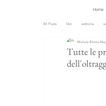
Home
All Posts
libri
editoria
s
Michela Bilotta
May
recensioni libri
gialli
th
Tutte le p
dell'oltrag