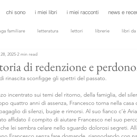
chi sono
i miei libri
i miei racconti
news e rece
aga familiare
letteratura
lettori
librerie
libri d
28, 2025
2 min read
riller
noir
donne
scuole
storia di redenzione e perdono
i rinascita sconfigge gli spettri del passato.
o incentrato sui temi del ritorno, della famiglia, del silen
opo quattro anni di assenza, Francesco torna nella casa d
gaglio di silenzi, bugie e rimorsi. Al suo fianco c’è Ari
tato affidato il compito di aiutare Francesco nel suo perc
che lei sembra celare nello sguardo dolorosi segreti. All
gono Francesco senza fare domande, riannodando con na