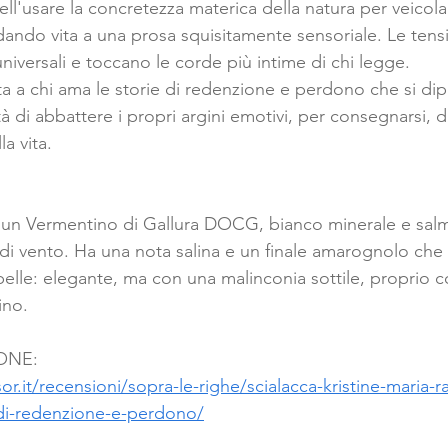
nell'usare la concretezza materica della natura per veicolar
ndo vita a una prosa squisitamente sensoriale. Le tensio
iversali e toccano le corde più intime di chi legge.
ata a chi ama le storie di redenzione e perdono che si di
à di abbattere i propri argini emotivi, per consegnarsi, di
la vita.
è un Vermentino di Gallura DOCG, bianco minerale e salm
di vento. Ha una nota salina e un finale amarognolo che 
 pelle: elegante, ma con una malinconia sottile, proprio c
ino.
ONE:
r.it/recensioni/sopra-le-righe/scialacca-kristine-maria-
di-redenzione-e-perdono/