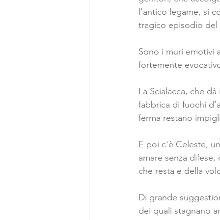
l'antico legame, si co
tragico episodio del
Sono i muri emotivi a
fortemente evocativo,
La Scialacca, che dà 
fabbrica di fuochi d’
ferma restano impigli
E poi c'è Celeste, un
amare senza difese, di
che resta e della volo
Di grande suggestione
dei quali stagnano ant