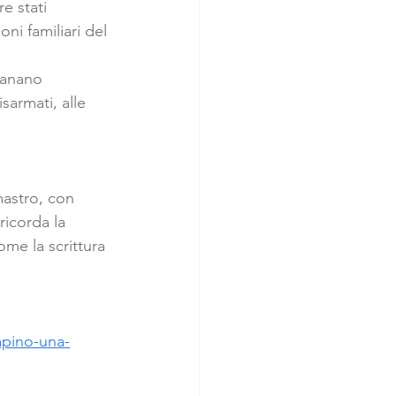
e stati 
ni familiari del 
panano 
sarmati, alle 
astro, con 
ricorda la 
ome la scrittura 
rapino-una-