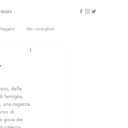
nsioni
a leggere
libri consigliati
.
zio, delle 
i famiglia, 
a, una ragazza 
orso di 
a gioia dei 
turalezza 