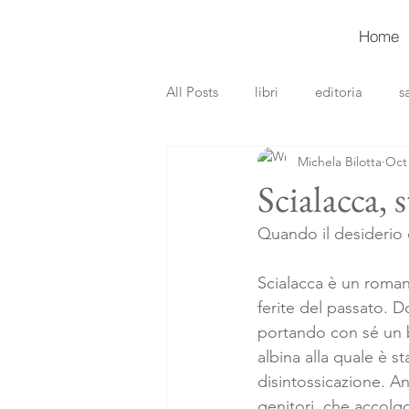
Home
All Posts
libri
editoria
s
Michela Bilotta
Oct 
recensioni libri
gialli
th
Scialacca, 
Quando il desiderio d
Scialacca è un romanz
ferite del passato. D
portando con sé un ba
albina alla quale è s
disintossicazione. An
genitori, che accol