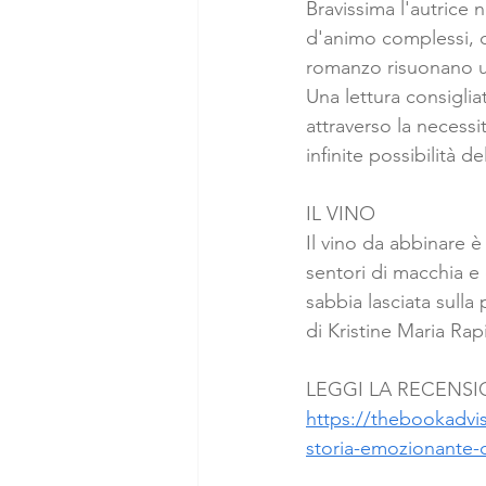
Bravissima l'autrice 
d'animo complessi, da
romanzo risuonano un
Una lettura consigli
attraverso la necessit
infinite possibilità del
IL VINO
Il vino da abbinare 
sentori di macchia e 
sabbia lasciata sulla
di Kristine Maria Rap
LEGGI LA RECENSI
https://thebookadviso
storia-emozionante-