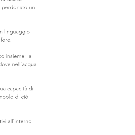
mai perdonato un 
un linguaggio 
fore.
co insieme: la 
 dove nell’acqua 
ua capacità di 
imbolo di ciò 
vi all'interno 