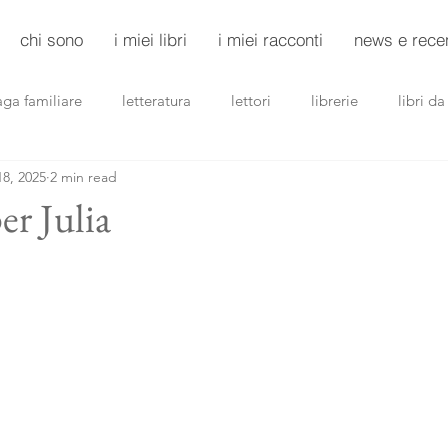
chi sono
i miei libri
i miei racconti
news e rece
aga familiare
letteratura
lettori
librerie
libri d
18, 2025
2 min read
riller
noir
donne
scuole
r Julia