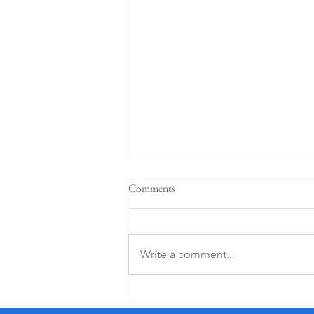
Comments
Write a comment...
Quindici anni, Vigdis Hjorth