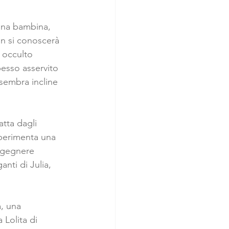
 una bambina, 
on si conoscerà 
 occulto 
pesso asservito 
 sembra incline 
atta dagli 
 sperimenta una 
ingegnere 
anti di Julia, 
a, una 
 Lolita di 