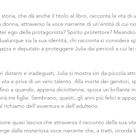
storia, che dà anche il titolo al libro, racconta la vita di
a donna, attraverso la voce narrante di un’entità di cui n
Alter ego della protagonista? Spirito protettore? Meandro
Qualunque sia la sua identità, chi racconta si considera s
agazza e deputato a proteggere Julia dai pericoli a cui lei
ri distanti e inadeguati, Julia si mostra sin da piccola attr
a vita e priva di un vero talento. Alla morte dei genitori,
, fino a quando, appena diciottenne, sposa un brillante 
vrà tre figlie. Sembrano, questi, gli anni più felici e appag
 richiamo dell'avventura e dell'adulterio. 
ione quasi lasciva che attraversa il racconto della sua vit
ge dalla misteriosa voce narrante che, a tratti, ricorda la