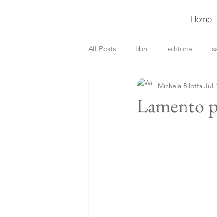
Home
All Posts
libri
editoria
s
Michela Bilotta
Jul 
recensioni libri
gialli
th
Lamento pe