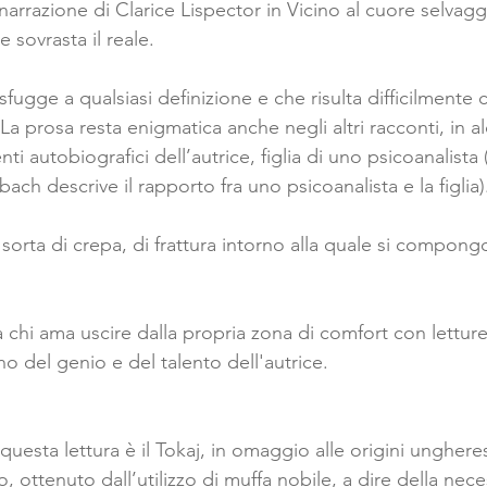
 narrazione di Clarice Lispector in Vicino al cuore selvagg
 sovrasta il reale. 
fugge a qualsiasi definizione e che risulta difficilmente c
La prosa resta enigmatica anche negli altri racconti, in al
nti autobiografici dell’autrice, figlia di uno psicoanalista 
ach descrive il rapporto fra uno psicoanalista e la figlia)
 sorta di crepa, di frattura intorno alla quale si compongo
 
a chi ama uscire dalla propria zona di comfort con letture 
o del genio e del talento dell'autrice. 
questa lettura è il Tokaj, in omaggio alle origini ungheresi
, ottenuto dall’utilizzo di muffa nobile, a dire della neces