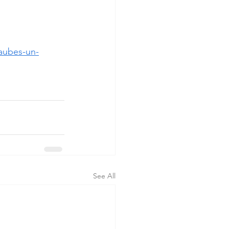
taubes-un-
See All