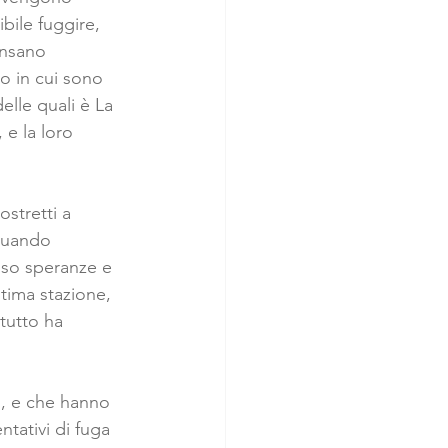
bile fuggire, 
ensano 
o in cui sono 
elle quali è La 
 e la loro 
stretti a 
 quando 
iso speranze e 
ultima stazione, 
tutto ha 
o, e che hanno 
ntativi di fuga 