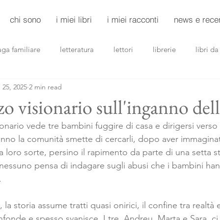
chi sono
i miei libri
i miei racconti
news e rece
aga familiare
letteratura
lettori
librerie
libri d
 25, 2025
2 min read
riller
noir
donne
scuole
 visionario sull'inganno dell
ario vede tre bambini fuggire di casa e dirigersi verso 
anno la comunità smette di cercarli, dopo aver immaginat
la loro sorte, persino il rapimento da parte di una setta st
 nessuno pensa di indagare sugli abusi che i bambini han
.
 storia assume tratti quasi onirici, il confine tra realtà 
fonde e spesso svanisce. I tre, Andreu, Marta e Sara, c