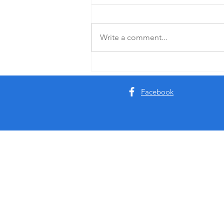
Write a comment...
Quindici anni, Vigdis Hjorth
Facebook