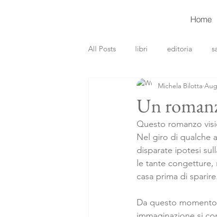
Home
All Posts
libri
editoria
s
Michela Bilotta
Aug
recensioni libri
gialli
th
Un romanzo
Questo romanzo vision
Nel giro di qualche 
disparate ipotesi sul
le tante congetture,
casa prima di sparire
Da questo momento, la
immaginazione si con