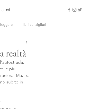
nsioni
a leggere
libri consigliati
a realtà
l'autostrada. 
o le più 
raniera. Ma, tra 
no subito in 
e 
i vengono 