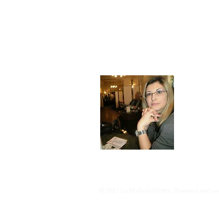
Chi so
Mi chiamo Mic
oltre dieci a
comunicazion
turistiche, r
Metrica dell'
© 2021 by Michela Bilotta. Powered and se