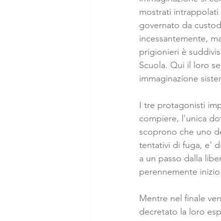
mostrati intrappolati
governato da custodi
incessantemente, man 
prigionieri è suddivis
Scuola. Qui il loro s
immaginazione siste
I tre protagonisti i
compiere, l'unica dot
scoprono che uno de
tentativi di fuga, e' 
a un passo dalla libe
perennemente inizio
Mentre nel finale ve
decretato la loro espu