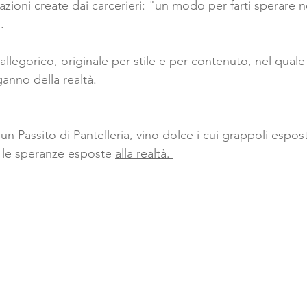
lazioni create dai carcerieri: "un modo per farti sperare ne
.
llegorico, originale per stile e per contenuto, nel quale l
anno della realtà. 
un Passito di Pantelleria, vino dolce i cui grappoli esposti
le speranze esposte 
alla realtà. 