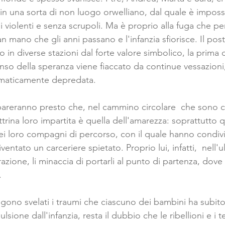
 in una sorta di non luogo orwelliano, dal quale è impossi
 violenti e senza scrupoli. Ma è proprio alla fuga che p
mano che gli anni passano e l'infanzia sfiorisce. Il post
o in diverse stazioni dal forte valore simbolico, la prima d
enso della speranza viene fiaccato da continue vessazioni,
maticamente depredata.
mpareranno presto che, nel cammino circolare  che sono co
trina loro impartita è quella dell'amarezza: soprattutto
i loro compagni di percorso, con il quale hanno condiv
diventato un carceriere spietato. Proprio lui, infatti,  nell'
razione, li minaccia di portarli al punto di partenza, dove 
.
ngono svelati i traumi che ciascuno dei bambini ha subit
lsione dall'infanzia, resta il dubbio che le ribellioni e i te