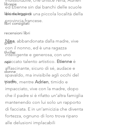
indissolubile, che unisce Nina, Adrien 
librerie
ed Étienne sin dai banchi delle scuole 
libri da leggere
elementari di una piccola località della 
provincia francese. 
libri consigliati
recensioni libri
Nina
, abbandonata dalla madre, vive 
gialli
con il nonno, ed è una ragazza 
thriller
intelligente e generosa, con uno 
spiccato talento artistico. 
Etienne
 è 
noir
affascinante, sicuro di sé, audace e 
donne
spavaldo, ma invisibile agli occhi del 
scuole
padre, mentre 
Adrien
, timido e 
impacciato, vive con la madre, dopo 
che il padre si è rifatto un’altra famiglia 
mantenendo con lui solo un rapporto 
di facciata. E in un’amicizia che diventa 
fortezza, ognuno di loro trova riparo 
alle delusioni implacabili 