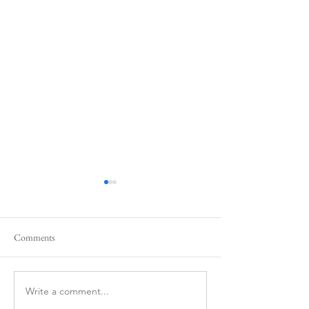
Comments
Write a comment...
La memoria delle foglie,
Quello che so di te