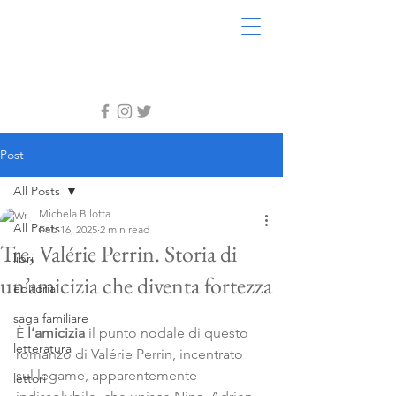
Post
All Posts
Michela Bilotta
All Posts
Feb 16, 2025
2 min read
Tre, Valérie Perrin. Storia di
libri
un’amicizia che diventa fortezza
editoria
saga familiare
È 
l’amicizia
 il punto nodale di questo 
letteratura
romanzo di Valérie Perrin, incentrato 
sul legame, apparentemente 
lettori