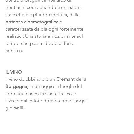
dei tre protagonisti nell’arco di 
trent’anni consegnandoci una storia 
sfaccettata e pluriprospettica, dalla 
potenza
cinematografica
 e 
caratterizzata da dialoghi fortemente 
realistici. Una storia emozionante sul 
tempo che passa, divide e, forse, 
riunisce.
IL
VINO
Il vino da abbinare è un 
Cremant
della
Borgogna
, in omaggio ai luoghi del 
libro, un bianco frizzante fresco e 
vivace, dal colore dorato come i sogni 
giovanili.